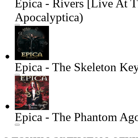
Epica - Rivers [Live At T
Apocalyptica)
Epica - The Skeleton Ke
Epica - The Phantom Ag