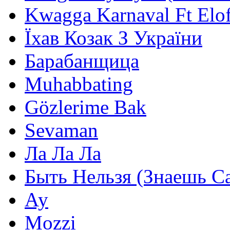
Kwagga Karnaval Ft Elof
Їхав Козак З України
Барабанщица
Muhabbating
Gözlerime Bak
Sevaman
Ла Ла Ла
Быть Нельзя (Знаешь С
Ау
Mozzi